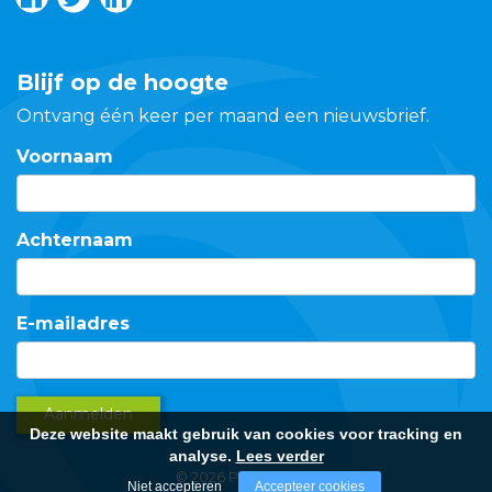
Blijf op de hoogte
Ontvang één keer per maand een nieuwsbrief.
Voornaam
Achternaam
E-mailadres
Aanmelden
Deze website maakt gebruik van cookies voor tracking en
analyse.
Lees verder
© 2026 PROM'ES bv
Niet accepteren
Accepteer cookies