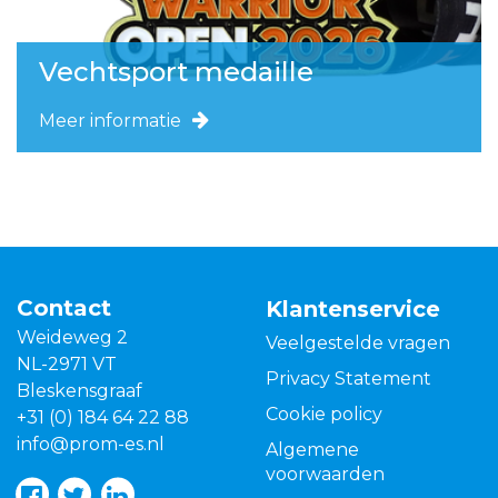
Vechtsport medaille
Meer informatie
Contact
Klantenservice
Weideweg 2
Veelgestelde vragen
NL-2971 VT
Privacy Statement
Bleskensgraaf
Cookie policy
+31 (0) 184 64 22 88
info@prom-es.nl
Algemene
voorwaarden