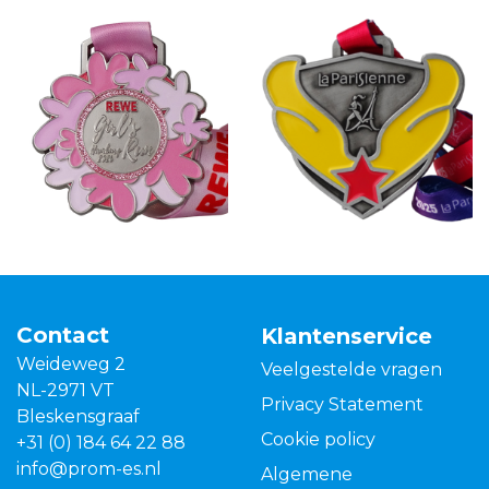
Contact
Klantenservice
Weideweg 2
Veelgestelde vragen
NL-2971 VT
Privacy Statement
Bleskensgraaf
Cookie policy
+31 (0) 184 64 22 88
info@prom-es.nl
Algemene