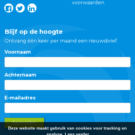
voorwaarden
Blijf op de hoogte
Ontvang één keer per maand een nieuwsbrief.
Voornaam
Achternaam
E-mailadres
Aanmelden
Deze website maakt gebruik van cookies voor tracking en
analyse.
Lees verder