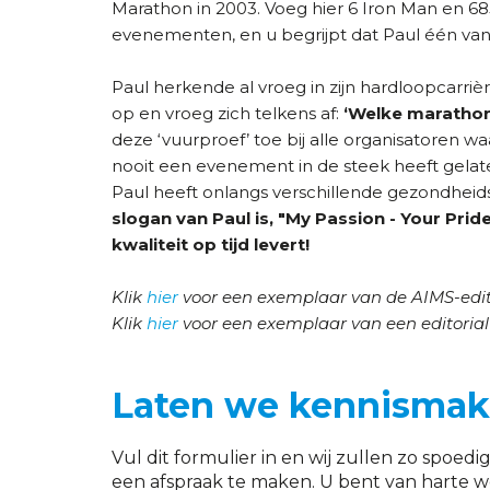
Marathon in 2003. Voeg hier 6 Iron Man en 6
evenementen, en u begrijpt dat Paul één van d
Paul herkende al vroeg in zijn hardloopcarriè
op en vroeg zich telkens af:
‘Welke marathon 
deze ‘vuurproef’ toe bij alle organisatoren waa
nooit een evenement in de steek heeft gelat
Paul heeft onlangs verschillende gezondhei
slogan van Paul is, "My Passion - Your Pri
kwaliteit op tijd levert!
Klik
hier
voor een exemplaar van de AIMS-edito
Klik
hier
voor een exemplaar van een editoria
Laten we kennismak
Vul dit formulier in en wij zullen zo spo
een afspraak te maken. U bent van harte 