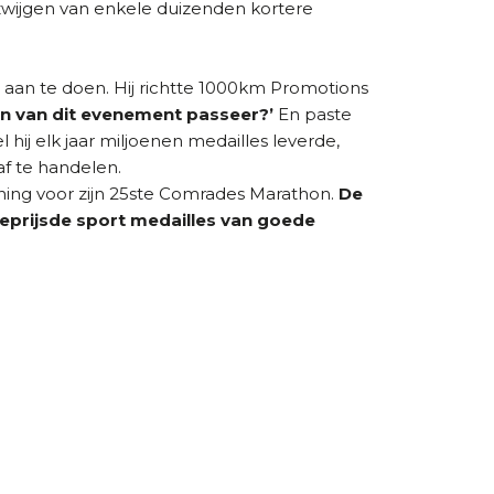
zwijgen van enkele duizenden kortere
ts aan te doen. Hij richtte 1000km Promotions
jn van dit evenement passeer?’
En paste
l hij elk jaar miljoenen medailles leverde,
f te handelen.
ing voor zijn 25ste Comrades Marathon.
De
geprijsde sport medailles van goede