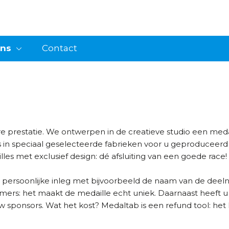
ons
Contact
ere prestatie. We ontwerpen in de creatieve studio een me
in speciaal geselecteerde fabrieken voor u geproduceerd
ailles met exclusief design: dé afsluiting van een goede race!
 persoonlijke inleg met bijvoorbeeld de naam van de deelne
emers: het maakt de medaille echt uniek. Daarnaast heeft 
ponsors. Wat het kost? Medaltab is een refund tool: het k