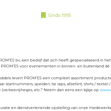
Sinds 1995
M’ES bv, een bedrijf dat zich heeft gespecialiseerd in he
s PROM’ES voor evenementen in binnen- en buitenland dé p
ddels levert PROM’ES een compleet assortiment producte
startnummers, spelden, tie raps, afzetlint, shirts / textie
e (verkeers)hesjes, etc.? Neem dan eens een kijkje op
www.e
urate en dienstverlenende opstelling van onze medewerker