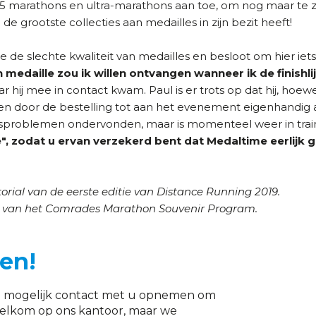
85 marathons en ultra-marathons aan toe, om nog maar te 
e grootste collecties aan medailles in zijn bezit heeft!
re de slechte kwaliteit van medailles en besloot om hier ie
medaille zou ik willen
ontvangen wanneer ik de finishli
r hij mee in contact kwam. Paul is er trots op dat hij, hoewe
en door de bestelling tot aan het evenement eigenhandig a
dsproblemen ondervonden, maar is momenteel weer in train
de", zodat u ervan verzekerd
bent dat Medaltime eerlijk 
rial van de eerste editie van Distance Running 2019.
l van het Comrades Marathon Souvenir Program.
en!
edig mogelijk contact met u opnemen om
welkom op ons kantoor, maar we