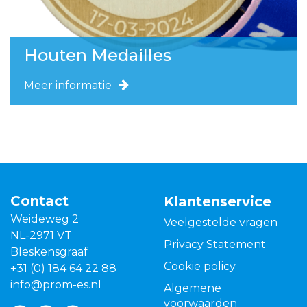
Houten Medailles
Meer informatie
Contact
Klantenservice
Weideweg 2
Veelgestelde vragen
NL-2971 VT
Privacy Statement
Bleskensgraaf
Cookie policy
+31 (0) 184 64 22 88
info@prom-es.nl
Algemene
voorwaarden