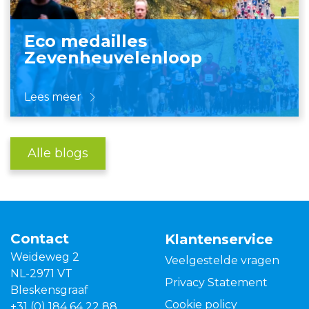
Eco medailles
Zevenheuvelenloop
Lees meer
Alle blogs
Contact
Klantenservice
Weideweg 2
Veelgestelde vragen
NL-2971 VT
Privacy Statement
Bleskensgraaf
Cookie policy
+31 (0) 184 64 22 88