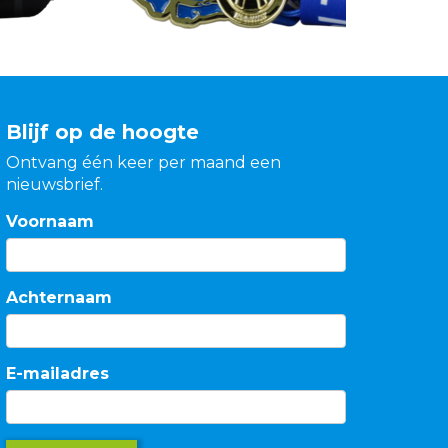
Blijf op de hoogte
Ontvang één keer per maand een
nieuwsbrief.
Voornaam
Achternaam
E-mailadres