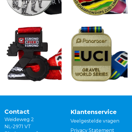
Contact
Klantenservice
Weideweg 2
Veelgestelde vragen
NL-2971 VT
Privacy Statement