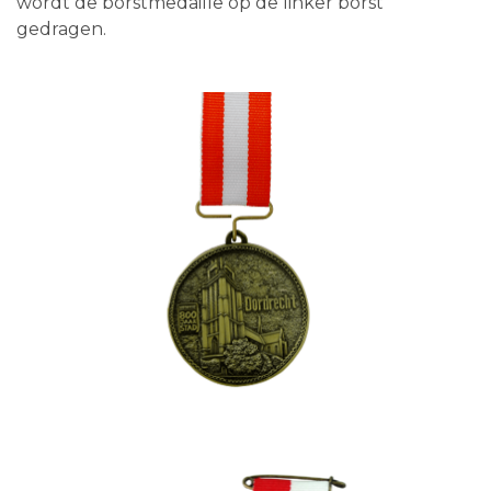
wordt de borstmedaille op de linker borst
gedragen.