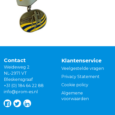
Contact
Klantenservice
Weideweg 2
Veelgestelde vragen
NL-2971 VT
Privacy Statement
Bleskensgraaf
Cookie policy
+31 (0) 184 64 22 88
info@prom-es.nl
Algemene
voorwaarden