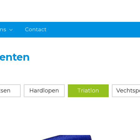
ons
Contact
enten
tsen
Hardlopen
Triatlon
Vechtspo