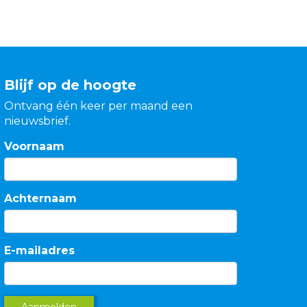
Blijf op de hoogte
Ontvang één keer per maand een
nieuwsbrief.
Voornaam
Achternaam
E-mailadres