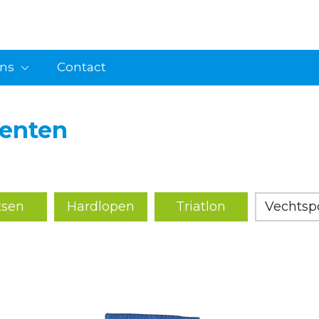
ons
Contact
enten
tsen
Hardlopen
Triatlon
Vechtspo